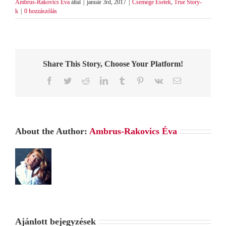
Ambrus-Rakovics Éva
által
|
január 3rd, 2017
|
Csemege Esetek
,
True Story-
k
|
0 hozzászólás
Share This Story, Choose Your Platform!
Facebook
Twitter
Reddit
LinkedIn
Tumblr
Pinterest
Vk
Email:
About the Author:
Ambrus-Rakovics Éva
Ajánlott bejegyzések