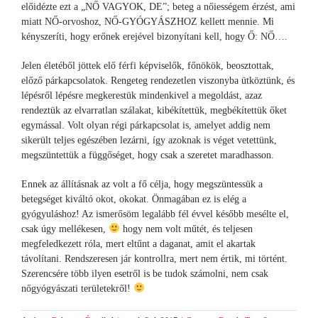
előidézte ezt a „NŐ VAGYOK, DE”; beteg a nőiességem érzést, ami
miatt NŐ-orvoshoz, NŐ-GYÓGYÁSZHOZ kellett mennie. Mi
kényszeríti, hogy erőnek erejével bizonyítani kell, hogy Ő: NŐ….
Jelen életéből jöttek elő férfi képviselők, főnökök, beosztottak,
előző párkapcsolatok. Rengeteg rendezetlen viszonyba ütköztünk, és
lépésről lépésre megkerestük mindenkivel a megoldást, azaz
rendeztük az elvarratlan szálakat, kibékítettük, megbékítettük őket
egymással. Volt olyan régi párkapcsolat is, amelyet addig nem
sikerült teljes egészében lezárni, így azoknak is véget vetettünk,
megszüntettük a függőséget, hogy csak a szeretet maradhasson.
Ennek az állításnak az volt a fő célja, hogy megszüntessük a
betegséget kiváltó okot, okokat. Önmagában ez is elég a
gyógyuláshoz! Az ismerősöm legalább fél évvel később mesélte el,
csak úgy mellékesen,
hogy nem volt műtét, és teljesen
megfeledkezett róla, mert eltűnt a daganat, amit el akartak
távolítani. Rendszeresen jár kontrollra, mert nem értik, mi történt.
Szerencsére több ilyen esetről is be tudok számolni, nem csak
nőgyógyászati területekről!