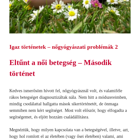
Igaz történetek – nőgyógyászati problémák 2
Eltűnt a női betegség – Második
történet
Kedves ismerősöm hívott fel, nőgyógyásznál volt, és valamiféle
rákos betegséget diagnosztizáltak nála. Nem hitt a módszereimben,
mindig csodálattal hallgatta mások sikertörténetét, de önmaga
semmiben nem kért segítséget. Most volt először, hogy elfogadta a
segítségemet, és eljött hozzám családállításra.
Megnéztük, hogy milyen kapcsolata van a betegségével, illetve, azt,
hogy hol romlott el az életében (vagy ősei életében) valami, ami