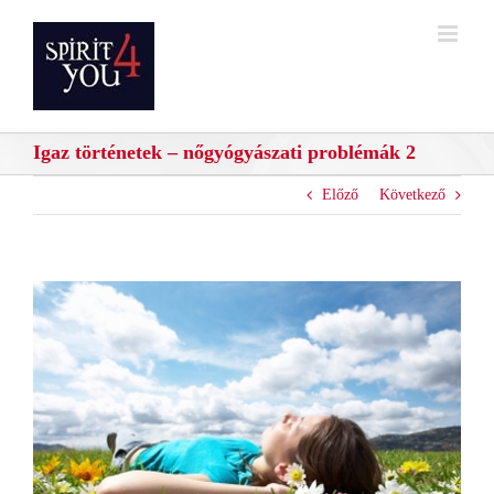
Kihagyás
Igaz történetek – nőgyógyászati problémák 2
Előző
Következő
View
Larger
Image