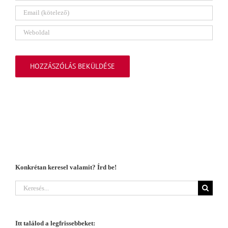
Konkrétan keresel valamit? Írd be!
Keresés...
Itt találod a legfrissebbeket: