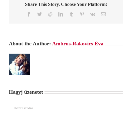
Share This Story, Choose Your Platform!
Facebook
Twitter
Reddit
LinkedIn
Tumblr
Pinterest
Vk
Email:
About the Author:
Ambrus-Rakovics Éva
Hagyj üzenetet
Hozzászólás