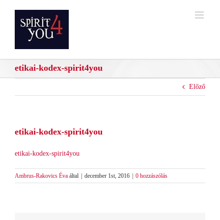
Kihagyás
etikai-kodex-spirit4you
Előző
etikai-kodex-spirit4you
etikai-kodex-spirit4you
Ambrus-Rakovics Éva
által
|
december 1st, 2016
|
0 hozzászólás