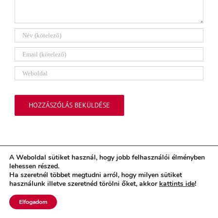
A Weboldal sütiket használ, hogy jobb felhasználói élményben
lehessen részed.
Ha szeretnél többet megtudni arról, hogy milyen sütiket
használunk illetve szeretnéd törölni őket, akkor
kattints ide
!
ÁSZF
|
Adatkezelési Tájékoztató
|
NAIHengedély
|
Etikai Kódex
Motor:
WordPress
+
Theme Fusion
| Sablon:
Avada
MInden jog fenntartva |
Elfogadom