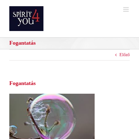
Kihagyás
Fogantatás
Előző
Fogantatás