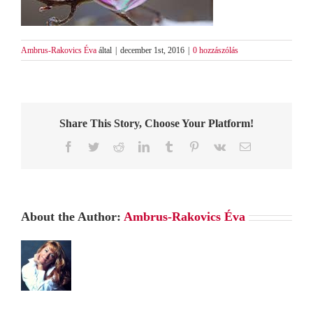
Ambrus-Rakovics Éva
által
|
december 1st, 2016
|
0 hozzászólás
Share This Story, Choose Your Platform!
Facebook
Twitter
Reddit
LinkedIn
Tumblr
Pinterest
Vk
Email:
About the Author:
Ambrus-Rakovics Éva