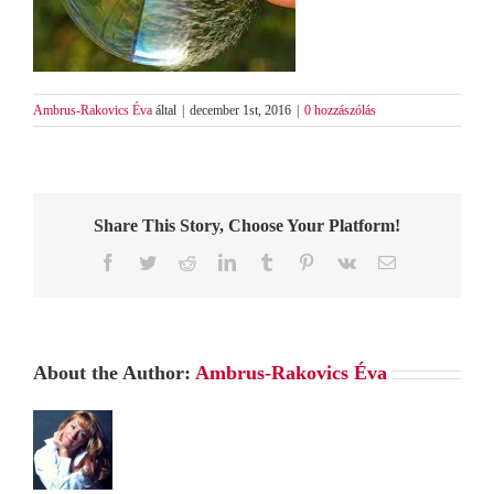
Ambrus-Rakovics Éva
által
|
december 1st, 2016
|
0 hozzászólás
Share This Story, Choose Your Platform!
Facebook
Twitter
Reddit
LinkedIn
Tumblr
Pinterest
Vk
Email:
About the Author:
Ambrus-Rakovics Éva