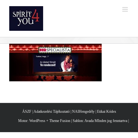
Kihagyás
ÁSZF
|
Adatkezelési Tájékoztató
|
NAIHengedély
|
Etikai Kódex
Motor:
WordPress
+
Theme Fusion
| Sablon:
Avada
MInden jog fenntartva |