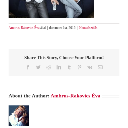
Ambrus-Rakovics Éva
által
|
december 1st, 2016
|
0 hozzászólás
Share This Story, Choose Your Platform!
Facebook
Twitter
Reddit
LinkedIn
Tumblr
Pinterest
Vk
Email:
About the Author:
Ambrus-Rakovics Éva