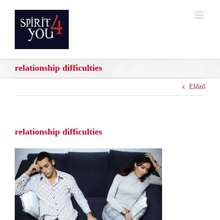
Kihagyás
relationship difficulties
Előző
relationship difficulties