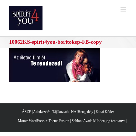
Kihagyás
10062KS-spirit4you-boritokep-FB-copy
ÁSZF
|
Adatkezelési Tájékoztató
|
NAIHengedély
|
Etikai Kódex
Motor:
WordPress
+
Theme Fusion
| Sablon:
Avada
MInden jog fenntartva |