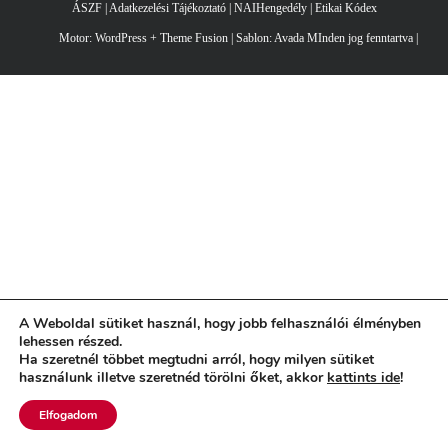
ÁSZF
|
Adatkezelési Tájékoztató
|
NAIHengedély
|
Etikai Kódex
Motor:
WordPress
+
Theme Fusion
| Sablon:
Avada
MInden jog fenntartva |
A Weboldal sütiket használ, hogy jobb felhasználói élményben
lehessen részed.
Ha szeretnél többet megtudni arról, hogy milyen sütiket
használunk illetve szeretnéd törölni őket, akkor
kattints ide
!
Elfogadom